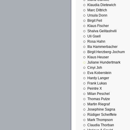
Klaudia Dietewich
Marc Dittrich
Ursula Donn
Birgit Feil
Klaus Fischer
Shalva Gelitashvili
Uli Gsell
Rosa Hahn
Illa Hammerbacher
Birgit Herzberg-Jochum
Klaus Heuser
Juliane Hundertmark
Cinyi Joh
Eva Koberstein
Hardy Langer
Frank Lukas
Peintre X
Milan Peschel
Thomas Putze
Martin Riegraf
Josephine Sagna
Rüdiger Scheiffele
Mark Thompson
Claudia Thorban