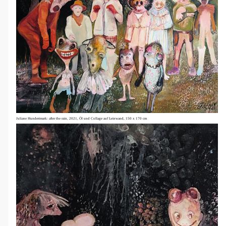
Juliane Hundertmark: after the rain, 2021, Öl und Collage auf Leinwand, 150 x 170 cm