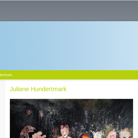
dertmark
Juliane Hundertmark