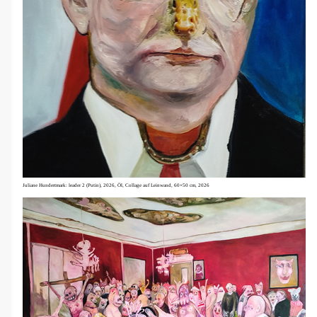
Juliane Hundertmark: l
eader 2 (Putin), 2026, Öl, Collage auf Leinwand, 60×50 cm, 2026