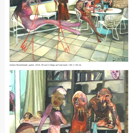
Juliane Hundertmark: garten, 2024, Öl und Collage auf Leinwand, 140 x 130 cm