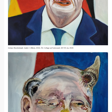
Juliane Hundertmark: l
eader 1 (Merz), 2026, Öl, Collage auf Leinwand, 60×50 cm, 2026