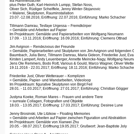
Illa Hammerbacher
plus Peter Guth, Karl-Heinrich Lumpp, Stefan Noss,
Oliver Sich, Rüdiger Scheiffele, Jenny Winter-Stojanovic
= Malerei, Skulpturen, Rauminstallation
23.07.-12.08.2016; Eröffnung: 22.07.2016; Einführung: Marko Schacher
Tillmann Damrau, Tesfaye Urgessa – Fremdkörper
= Gemälde und Arbeiten auf Papier
Im Projektraum: Gemälde und Papierarbeiten von Wolfgang Neumann
17.09. - 13.11.2016;
Eröffnung: 16.09.2016; Einführung: Clemens Ottnad
Jim Avignon –
Rendezvous der Freunde
= Gemälde, Papierarbeiten und Skulpturen von Jim Avignon und folgenden G
Baumbach, Julia Benz, Tillmann Damrau, Maria Gideon, Friederike Just, Eva
Kirsten Lampert, Andy Leuenberger, Annette Meincke-Nagy, Wolfgang Neuma
Jens Ole Remmers, Bodo Rott, Various & Gould, Marco Wagner, Oliver Wette
19.11.2016 - 22.01.2017; Eröffnung: 18.11.2016; Einführung: Marko Schache
Friederike Just, Oliver Wetterauer – Komplizen
= Gemälde, Papier- und Wandarbeiten, Videoloop
Im Projektraum: figurative Skulpturen von Birgit Feil
28.01. - 11.03.2017; Eröffnung: 27.01.2017; Einführung: Christian Gögger
Justyna Koeke, Roman Mares ­– Frauen und andere Tiere
= surreale Collagen, Fotografien und Objekte
18.03. - 13.05.2017; Eröffnung: 17.03.2017; Einführung: Desiree Lune
Jenny Brosinski, Ute Litzkow ­– Floating Memories
= Gemälde und Arbeiten auf Papier zwischen Figuration und Abstraktion
Im Projektraum: Gemälde von Xianwei Zhu
20.05. - 08.07.2017; Eröffnung:19.05.2017; Grußwort: Jean-Baptiste Joly