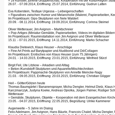
= 16 Künstler, jurierte Gruppenschau, Kooperation mit der KulturRegion Stutt
26.07. - 07.09.2014, Eröffnung: 25.07.2014, Einführung: Gudrun Latten
Eva Koberstein, Tesfaye Urgessa – Leibeigenschaften
= Figuratives zwischen Humor und Melancholie (Malerei, Papierarbeiten, Ke
Im Projektraum: Gips-Skulpturen von Nele Waldert
20.09. - 08.11.2014, Eröffnung: 19.09.2014, Einführung: Corinna Steimel
Oliver Wetterauer, Jim Avignon – Marktschreier
= Pop-Artiges (Miniatur-Gemälde, Papierarbeiten, Videos im digitalen Bilde
Im Projektraum: Rauminstallation von Jim Avignon und Oliver Wetterauer
15.11 .- 07.01.2015, Eröffnung: 14.11.2014, Einführung: Marko Schacher
Klaudia Dietewich, Klaus Heuser – Anschläge
= Fine Art Prints auf Barytpapier und Aludibond und Dé/Collagen
Im Projektraum: Erotisches von Klaus Heuser (zum 75.Jährigen)
24.01. - 14.03.2015, Eröffnung: 23.01.2015, Einführung: Winfried Stürzl
Birgit Feil, Ute Litzkow – Arkadien und Alltag
= Beton-/Kunststoff-Skulpturen und Aquarelle/Mischtechniken
Im Projektraum: Pappmaché-Skulpturen von Annette Meincke-Nagy
21.03. - 09.05.2015, Eröffnung: 20.03.2015, Einführung: Christian Gögger
Heil – Götter/Götzen heute
Thomas Baumgärtel / Bananensprayer, Micha Dengler, Helmut Dietz, Klaus He
Karczmarczyk, Justyna Koeke, Andreas Opiolka, Jürgen Palmer, Rüdiger Schei
Wetterauer
= Gemälde, Skulpturen, Objekte – Kooperation mit dem Evangelischen Kirch
23.05. - 04.07.2015, Eröffnung: 22.05.2015, Begrüßung: Ulrike Kammerer
Augenweite – 5 Jahre im Dialog
Felix Adelmann, Jim Avignon, Hans Bäurle, Francois Chalet, Micha Dengler, Mar