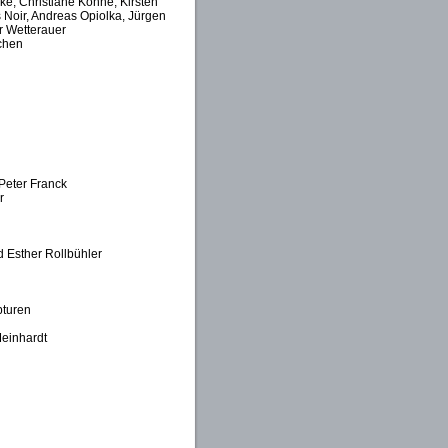
eke, Christiane Köhne, Kirsten
Noir, Andreas Opiolka, Jürgen
r Wetterauer
uchen
Peter Franck
r
d Esther Rollbühler
pturen
Meinhardt