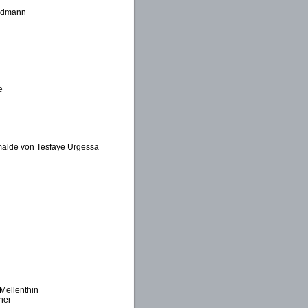
Widmann
d
e
älde von Tesfaye Urgessa
Mellenthin
her