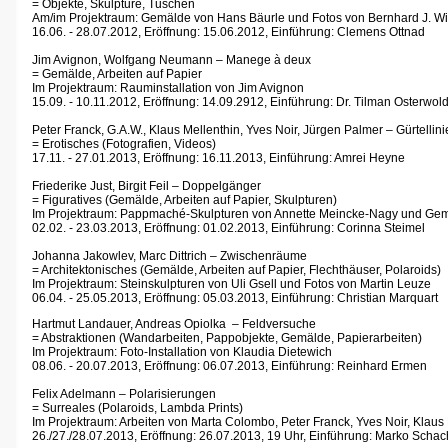
= Objekte, Skulpture, Tuschen
Am/im Projektraum: Gemälde von Hans Bäurle und Fotos von Bernhard J. 
16.06. - 28.07.2012, Eröffnung: 15.06.2012, Einführung:
Clemens Ottnad
Jim Avignon, Wolfgang Neumann – Manege à deux
= Gemälde, Arbeiten auf Papier
Im Projektraum: Rauminstallation von Jim Avignon
15.09. - 10.11.2012, Eröffnung: 14.09.2912, Einführung: Dr. Tilman Osterwol
Peter Franck, G.A.W., Klaus Mellenthin, Yves Noir, Jürgen Palmer – Gürtellini
= Erotisches (Fotografien, Videos)
17.11. - 27.01.2013,
Eröffnung: 16.11.2013, Einführung: Amrei Heyne
Friederike Just, Birgit Feil – Doppelgänger
= Figuratives (Gemälde, Arbeiten auf Papier, Skulpturen)
Im Projektraum: Pappmaché-Skulpturen von Annette Meincke-Nagy und Gem
02.02. - 23.03.2013, Eröffnung: 01.02.2013, Einführung: Corinna Steimel
Johanna Jakowlev, Marc Dittrich – Zwischenräume
= Architektonisches (Gemälde, Arbeiten auf Papier, Flechthäuser, Polaroids)
Im Projektraum: Steinskulpturen von Uli Gsell und Fotos von Martin Leuze
06.04. - 25.05.2013, Eröffnung: 05.03.2013, Einführung: Christian Marquart
Hartmut Landauer, Andreas Opiolka – Feldversuche
= Abstraktionen (Wandarbeiten, Pappobjekte, Gemälde, Papierarbeiten)
Im Projektraum: Foto-Installation von Klaudia Dietewich
08.06. - 20.07.2013, Eröffnung: 06.07.2013, Einführung: Reinhard Ermen
Felix Adelmann – Polarisierungen
= Surreales (Polaroids, Lambda Prints)
Im Projektraum: Arbeiten von Marta Colombo, Peter Franck, Yves Noir, Klaus 
26./27./28.07.2013, Eröffnung: 26.07.2013, 19 Uhr, Einführung: Marko Schac