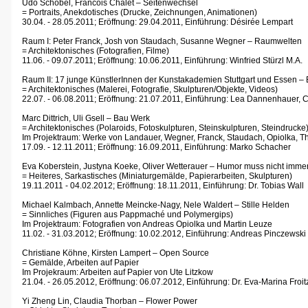
Udo Schöbel, Francois Chalet – Seitenwechsel
= Portraits, Anekdotisches (Drucke, Zeichnungen, Animationen)
30.04. - 28.05.2011; Eröffnung: 29.04.2011,
Einführung: Désirée Lempart
Raum I: Peter Franck, Josh von Staudach, Susanne Wegner – Raumwelten
= Architektonisches (Fotografien, Filme)
11.06. - 09.07.2011; Eröffnung: 10.06.2011, Einführung: Winfried Stürzl M.A.
Raum II: 17 junge KünstlerInnen der Kunstakademien Stuttgart und Essen – 
= Architektonisches (Malerei, Fotografie, Skulpturen/Objekte, Videos)
22.07. - 06.08.2011; Eröffnung: 21.07.2011, Einführung: Lea Dannenhauer, 
Marc Dittrich, Uli Gsell – Bau Werk
= Architektonisches (Polaroids, Fotoskulpturen, Steinskulpturen, Steindrucke
Im Projektraum: Werke von Landauer, Wegner, Franck, Staudach, Opiolka, 
17.09. - 12.11.2011;
Eröffnung: 16.09.2011, Einführung: Marko Schacher
Eva Koberstein, Justyna Koeke, Oliver Wetterauer – Humor muss nicht immer 
= Heiteres, Sarkastisches (Miniaturgemälde, Papierarbeiten, Skulpturen)
19.11.2011 - 04.02.2012; Eröffnung: 18.11.2011, Einführung: Dr. Tobias Wall
Michael Kalmbach, Annette Meincke-Nagy, Nele Waldert – Stille Helden
= Sinnliches (Figuren aus Pappmaché und Polymergips)
Im Projektraum: Fotografien von Andreas Opiolka und Martin Leuze
11.02. - 31.03.2012; Eröffnung: 10.02.2012, Einführung: Andreas Pinczewski
Christiane Köhne, Kirsten Lampert – Open Source
= Gemälde, Arbeiten auf Papier
Im Projekraum: Arbeiten auf Papier von Ute Litzkow
21.04. - 26.05.2012, Eröffnung: 06.07.2012, Einführung: Dr. Eva-Marina Froi
Yi Zheng Lin, Claudia Thorban – Flower Power