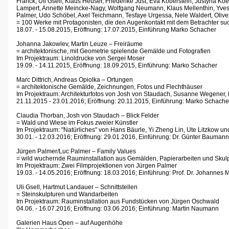
Franck, Uli Gsell, Klaus Heuser, Friederike Just, Eva Koberstein, Justyna Ko
Lampert, Annette Meincke-Nagy, Wolfgang Neumann, Klaus Mellenthin, Yves 
Palmer, Udo Schöbel, Axel Teichmann, Tesfaye Urgessa, Nele Waldert, Olive
= 100 Werke mit Protagonisten, die den Augenkontakt mit dem Betrachter s
18.07. - 15.08.2015, Eröffnung: 17.07.2015, Einführung Marko Schacher
Johanna Jakowlev, Martin Leuze – Freiräume
= architektonische, mit Geometrie spielende Gemälde und Fotografien
Im Projektraum: Linoldrucke von Sergei Moser
19.09. - 14.11.2015, Eröffnung: 18.09.2015, Einführung: Marko Schacher
Marc Dittrich, Andreas Opiolka – Ortungen
= architektonische Gemälde, Zeichnungen, Fotos und Flechthäuser
Im Projektraum: Architekturfotos von Josh von Staudach, Susanne Wegener, 
21.11.2015 - 23.01.2016; Eröffnung: 20.11.2015, Einführung: Marko Schache
Claudia Thorban, Josh von Staudach – Blick Felder
= Wald und Wiese im Fokus zweier Künstler
Im Projektraum: "Natürliches" von Hans Bäurle, Yi Zheng Lin, Ute Litzkow un
30.01. - 12.03.2016; Eröffnung: 29.01.2016, Einführung: Dr. Günter Baumann
Jürgen Palmer/Luc Palmer – Family Values
= wild wuchernde Rauminstallation aus Gemälden, Papierarbeiten und Skul
Im Projektraum: Zwei Filmprojektionen von Jürgen Palmer
19.03. - 14.05.2016; Eröffnung: 18.03.2016; Einführung: Prof. Dr. Johannes 
Uli Gsell, Hartmut Landauer – Schnittstellen
= Steinskulpturen und Wandarbeiten
Im Projektraum: Rauminstallation aus Fundstücken von Jürgen Oschwald
04.06. - 16.07.2016; Eröffnung: 03.06.2016; Einführung: Martin Naumann
Galerien Haus Open – auf Augenhöhe