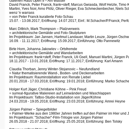
Galerien Haus Open II – Am Wasser
David Franck, Peter Franck, frank+steff, Marcus Gwiasda, Wolf Helzle, Timo 
Martini, Yves Noir, Arno Plötz, Oliver Rieger, Eva Schmeckenbecher, Niels S
wenz 'n warrass
= von Peter Franck kuratierte Foto-Schau
15.07. - 13.08.2017; Eröffnung: 14.07.2017; Einf.: M.Schacher/P.Franck; Per
Marc Dittrich, Mark Thompson – Platzverweis
= architektonische Gemälde und Foto-Skulpturen
Im Projektraum: Jan Jansen, Hartmut Landauer, Martin Leuze, Jürgen Oschw
16.09. - 11.11.2017; Eröffnung: 15.09.2017; Einführung: Otto Pannewitz
Birte Horn, Johanna Jakowlev – Ortsfremde
= architektonische Gemälde und Wandarbeiten
Im Projektraum: frank+steff, Peter Franck, Uli Gsell, Manuel Martini, Jürgen 
18.11.2017 - 13.01.2018; Eröffnung: 17.11.2017; Einführung: Karl Amann
Claudia Thorban, Jenny Winter-Stojanovic – Neufundland
= Natur thematisierende Wand-, Boden- und Deckenarbeiten
Im Projektraum: Rauminstallation von Renate Liebel
20.01.2018 - 17.03.2018; Eröffnung: 19.01.2018; Einführung: Marko Schache
Holger Kurt Jäger, Christiane Köhne – Pink Freud
= surreal-figurative Malereien auf Leinwänden und Waschlappen
Im Projektraum: Tattoo-Studio-Installation von Jäger/Köhne
24.03.2018 - 19.05.2018; Eröffnung: 23.03.2018; Einführung: Amrei Heyne
Jürgen Palmer – Spiegelbilder
= Palmer-Werke aus den 1980er Jahren treffen auf den Palmer im Hier und J
Im Projektraum: "Schacher"-Film-Trilogie von Jürgen Palmer
26.05.2018 - 21.07.2018; Eröffnung: 25.05.2018; Einführung: Ben Tolsky