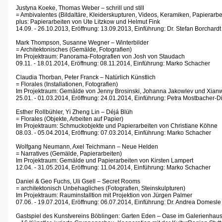
Justyna Koeke, Thomas Weber – schrill und still
= Ambivalentes (Bildaltäre, Kleiderskupturen, Videos, Keramiken, Papierarbe
plus: Papierarbeiten von Ute Litzkow und Helmut Fink
14.09. - 26.10.2013, Eröffnung: 13.09.2013, Einführung: Dr. Stefan Borchardt
Mark Thompson, Susanne Wegner – Winterbilder
= Architektonisches (Gemälde, Fotografien)
Im Projektraum: Panorama-Fotografien von Josh von Staudach
09.11. - 18.01.2014, Eröffnung: 08.11.2014, Einführung: Marko Schacher
Claudia Thorban, Peter Franck – Natürlich Künstlich
= Florales (Installationen, Fotografien)
Im Projektraum: Gemälde von Jenny Brosinski, Johanna Jakowlev und Xian
25.01. - 01.03.2014, Eröffnung: 24.01.2014, Einführung: Petra Mostbacher-D
Esther Rollbühler, Yi Zheng Lin – Déjá Blüh
= Florales (Objekte, Arbeiten auf Papier)
Im Projektraum: Schmuckobjekte und Papierarbeiten von Christiane Köhne
08.03. - 05.04.2014, Eröffnung: 07.03.2014, Einführung: Marko Schacher
Wolfgang Neumann, Axel Teichmann – Neue Helden
= Narratives (Gemälde, Papierarbeiten)
Im Projektraum: Gemälde und Papierarbeiten von Kirsten Lampert
12.04. - 31.05.2014, Eröffnung:
11.04.2014, Einführung: Marko Schacher
Daniel & Geo Fuchs, Uli Gsell – Secret Rooms
= architektonisch Unbehagliches (Fotografien, Steinskulpturen)
Im Projektraum: Rauminstalltion mit Projektion von Jürgen Palmer
07.06. - 19.07.2014, Eröffnung: 06.07.2014, Einführung: Dr. Andrea Domesle
Gastspiel des Kunstvereins Böblingen: Garten Eden – Oase im Galerienhau