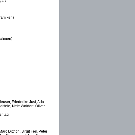
gart
ramiken)
rrahmen)
user, Friederike Just, Ada
ffele, Nele Waldert, Oliver
entag
c Dittrich, Birgit Feil, Peter