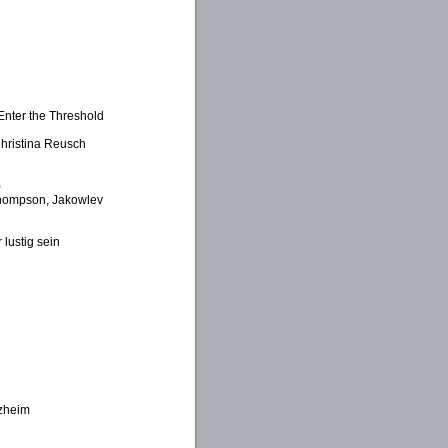
Enter the Threshold
Christina Reusch
)
Thompson, Jakowlev
lustig sein
tzheim