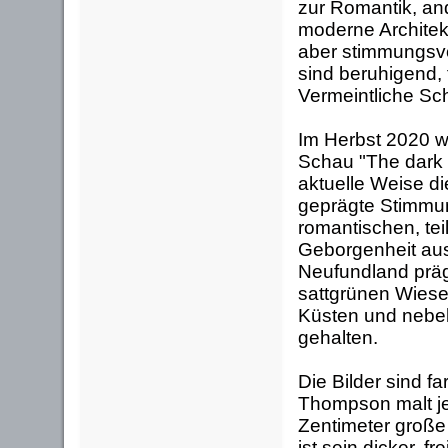
zur Romantik, and
moderne Archite
aber stimmungsvo
sind beruhigend,
Vermeintliche Sc
Im Herbst 2020 
Schau "The dark s
aktuelle Weise d
geprägte Stimmun
romantischen, tei
Geborgenheit au
Neufundland präg
sattgrünen Wiese
Küsten und nebel
gehalten.
Die Bilder sind f
Thompson malt jet
Zentimeter große
ist sein dicker,
fr