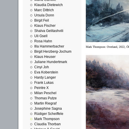
Klaudia Dietewich
Marc Dittrich
Ursula Donn
Birgit Feil
Klaus Fischer
Shalva Gelitashvili
Uli Gsell
Rosa Hahn
Illa Hammerbacher
Mark Thompson:
Overland, 2022, Öl
Birgit Herzberg-Jochum
Klaus Heuser
Juliane Hundertmark
Cinyi Joh
Eva Koberstein
Hardy Langer
Frank Lukas
Peintre X
Milan Peschel
Thomas Putze
Martin Riegraf
Josephine Sagna
Rüdiger Scheiffele
Mark Thompson
Claudia Thorban