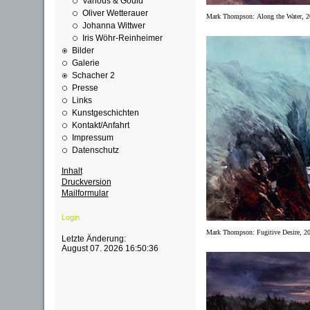
Various & Gould
Oliver Wetterauer
Mark Thompson:
Along the Water, 
Johanna Wittwer
Iris Wöhr-Reinheimer
Bilder
Galerie
Schacher 2
Presse
Links
Kunstgeschichten
Kontakt/Anfahrt
Impressum
Datenschutz
Inhalt
Druckversion
Mailformular
Login
Mark Thompson:
Fugitive Desire,
2
Letzte Änderung:
August 07. 2026 16:50:36