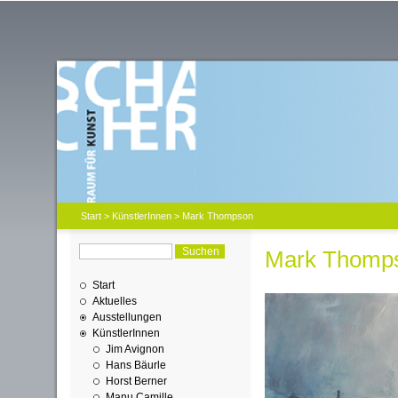
Start
>
KünstlerInnen
> Mark Thompson
Mark Thomp
Start
Aktuelles
Ausstellungen
KünstlerInnen
Jim Avignon
Hans Bäurle
Horst Berner
Manu Camille