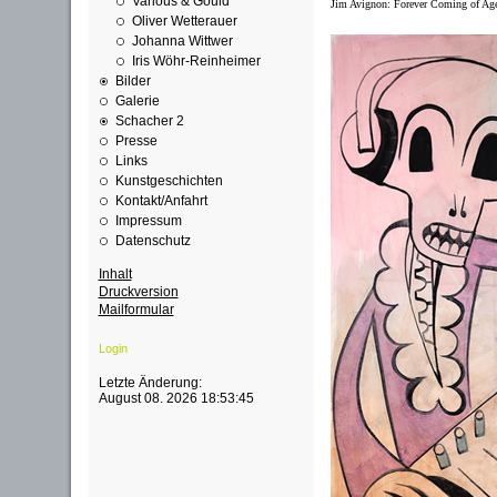
Various & Gould
Jim Avignon: Forever Coming of Age, 
Oliver Wetterauer
Johanna Wittwer
Iris Wöhr-Reinheimer
Bilder
Galerie
Schacher 2
Presse
Links
Kunstgeschichten
Kontakt/Anfahrt
Impressum
Datenschutz
Inhalt
Druckversion
Mailformular
Login
Letzte Änderung:
August 08. 2026 18:53:45