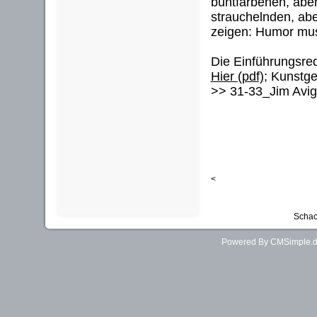
buntfarbenen, aber
strauchelnden, ab
zeigen: Humor muss
Die Einführungsred
Hier (pdf)
; Kunstge
>> 31-33_Jim Avig
<
Schac
Powered By CMSimple.