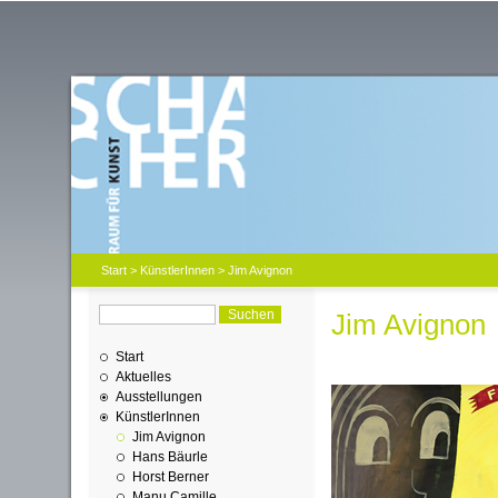
Start
>
KünstlerInnen
> Jim Avignon
Jim Avignon
Start
Aktuelles
Ausstellungen
KünstlerInnen
Jim Avignon
Hans Bäurle
Horst Berner
Manu Camille