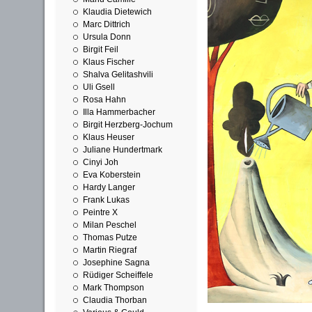
Klaudia Dietewich
Marc Dittrich
Ursula Donn
Birgit Feil
Klaus Fischer
Shalva Gelitashvili
Uli Gsell
Rosa Hahn
Illa Hammerbacher
Birgit Herzberg-Jochum
Klaus Heuser
Juliane Hundertmark
Cinyi Joh
Eva Koberstein
Hardy Langer
Frank Lukas
Peintre X
Milan Peschel
Thomas Putze
Martin Riegraf
Josephine Sagna
Rüdiger Scheiffele
Mark Thompson
Claudia Thorban