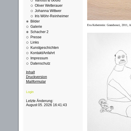
Various & Gould
Oliver Wetterauer
Johanna Wittwer
Iris Wöhr-Reinheimer
Bilder
Eva Koberstein: Grandsouci, 2011, Ac
Galerie
Schacher 2
Presse
Links
Kunstgeschichten
Kontakt/Anfahrt
Impressum
Datenschutz
Inhalt
Druckversion
Mailformular
Login
Letzte Änderung:
August 05. 2026 16:41:43