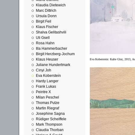
Klaudia Dietewich
Marc Dittrich
Ursula Donn
Birgit Feil
Klaus Fischer
Shalva Gelitashvili
Uli Gsell
Rosa Hahn
Illa Hammerbacher
Birgit Herzberg-Jochum
Klaus Heuser
Eva Koberstein: Kalte Glut, 2013, Ac
Juliane Hundertmark
Cinyi Joh
Eva Koberstein
Hardy Langer
Frank Lukas
Peintre X
Milan Peschel
Thomas Putze
Martin Riegraf
Josephine Sagna
Rüdiger Scheiffele
Mark Thompson
Claudia Thorban