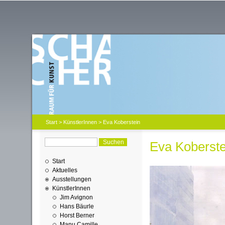
Start
>
KünstlerInnen
> Eva Koberstein
Eva Koberste
Start
Aktuelles
Ausstellungen
KünstlerInnen
Jim Avignon
Hans Bäurle
Horst Berner
Manu Camille