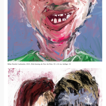
Milan Peschel: Lachender, 2025,
iPad drawing als Fine Art Print, 59 x 42 cm,
Auflage: 10