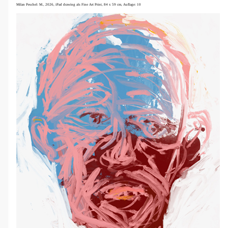
Milan Peschel: M., 2026, iPad drawing als Fine Art Print, 84 x 59 cm, Auflage: 10