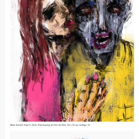
Milan Peschel: Paare 4, 2026,
iPad drawing als Fine Art Print, 84 x 59 cm,
Auflage: 10