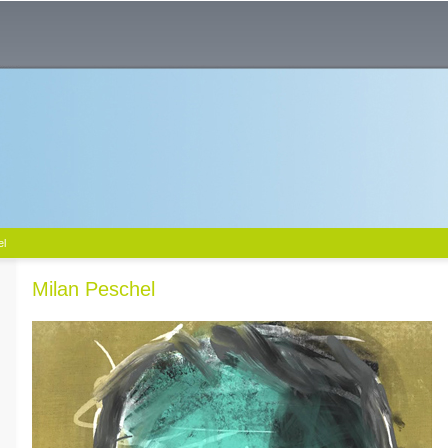
el
Milan Peschel