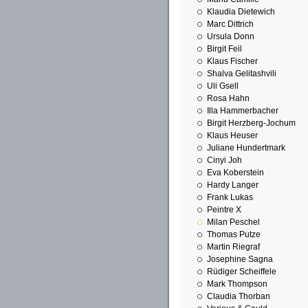
Klaudia Dietewich
Marc Dittrich
Ursula Donn
Birgit Feil
Klaus Fischer
Shalva Gelitashvili
Uli Gsell
Rosa Hahn
Illa Hammerbacher
Birgit Herzberg-Jochum
Klaus Heuser
Juliane Hundertmark
Cinyi Joh
Eva Koberstein
Hardy Langer
Frank Lukas
Peintre X
Milan Peschel
Thomas Putze
Martin Riegraf
Josephine Sagna
Rüdiger Scheiffele
Mark Thompson
Claudia Thorban