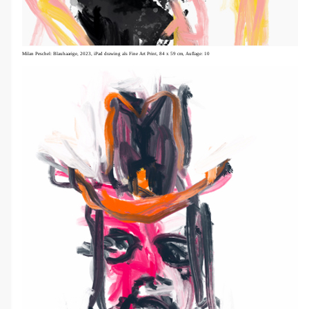
Milan Peschel: Blauhaarige, 2023,
iPad drawing als Fine Art Print, 84 x 59 cm,
Auflage: 10